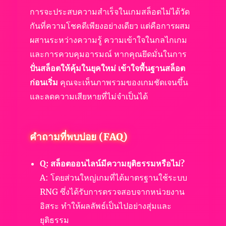
การจะประสบความสำเร็จในเกมสล็อตไม่ได้วัด
กันที่ความโชคดีเพียงอย่างเดียว แต่คือการผสม
ผสานระหว่างความรู้ ความเข้าใจในกลไกเกม
และการควบคุมอารมณ์ หากคุณยึดมั่นในการ
ปั่นสล็อตให้คุ้มในยุคใหม่ เข้าใจพื้นฐานสล็อต
ก่อนเริ่ม
คุณจะเห็นภาพรวมของเกมชัดเจนขึ้น
และลดความเสียหายที่ไม่จำเป็นได้
คำถามที่พบบ่อย (FAQ)
Q: สล็อตออนไลน์มีความยุติธรรมหรือไม่?
A: โดยส่วนใหญ่เกมที่ได้มาตรฐานใช้ระบบ
RNG ซึ่งได้รับการตรวจสอบจากหน่วยงาน
อิสระ ทำให้ผลลัพธ์เป็นไปอย่างสุ่มและ
ยุติธรรม