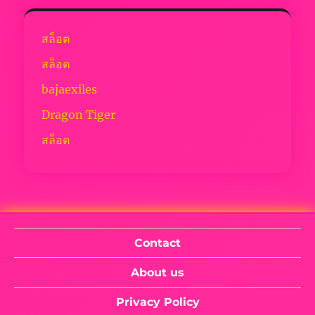
สล็อต
สล็อต
bajaexiles
Dragon Tiger
สล็อต
Contact
About us
Privacy Policy