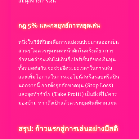
สมดุลทางการเงิน
กฎ 5% และกลยุทธ์การหยุดเล่น
หนึ่งในวิธีที่นิยมคือการแบ่งงบประมาณออกเป็น
ส่วนๆ ไม่ควรทุ่มหมดหน้าตักในครั้งเดียว การ
กำหนดว่าจะเล่นไม่เกินกี่เปอร์เซ็นต์ของเงินทุน
ทั้งหมดต่อวัน จะช่วยยืดระยะเวลาในการเล่น
และเพิ่มโอกาสในการเจอโบนัสหรือรอบฟรีสปิน
นอกจากนี้ การตั้งจุดตัดขาดทุน (Stop Loss)
และจุดทำกำไร (Take Profit) เป็นสิ่งที่ไม่ควร
มองข้าม หากถึงเป้าแล้วควรหยุดทันทีตามแผน
สรุป: ก้าวแรกสู่การเล่นอย่างมีสติ