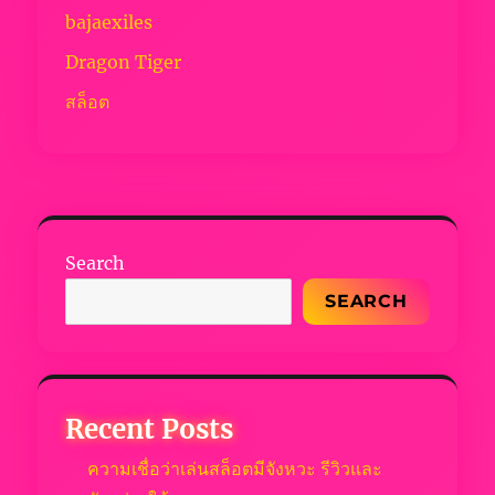
bajaexiles
Dragon Tiger
สล็อต
Search
SEARCH
Recent Posts
ความเชื่อว่าเล่นสล็อตมีจังหวะ รีวิวและ