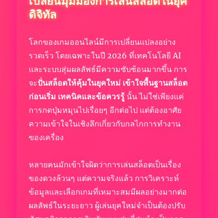
เปลี่ยนมุมมองการเล่นสล็อตในยุค
ดิจิทัล
โลกของเกมออนไลน์มีการเปลี่ยนแปลงอย่าง
รวดเร็ว โดยเฉพาะในปี 2026 ที่เทคโนโลยี AI
และระบบสุ่มผลลัพธ์มีความซับซ้อนมากขึ้น การ
จะ
ปั่นสล็อตให้คุ้มในยุคใหม่ เข้าใจพื้นฐานสล็อต
ก่อนเริ่ม เทคนิคและข้อควรรู้
นั้น ไม่ใช่เพียงแค่
การกดปุ่มหมุนไปเรื่อยๆ อีกต่อไป แต่ต้องอาศัย
ความเข้าใจในเชิงลึกเกี่ยวกับกลไกการทำงาน
ของเครื่อง
หลายคนมักเข้าใจผิดว่าการเล่นสล็อตเป็นเรื่อง
ของดวงล้วนๆ แต่ความจริงแล้ว การวิเคราะห์
ข้อมูลและเลือกเกมที่เหมาะสมมีผลอย่างมากต่อ
ผลลัพธ์ในระยะยาว ผู้เล่นยุคใหม่จำเป็นต้องปรับ