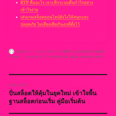
RTP คืออะไร เจาะลึกระบบคืนกำไรอย่าง
เข้าใจง่าย
เล่นเกมสล็อตออนไลน์ยังไงให้สนุกและ
ปลอดภัย ไม่เสี่ยงเสียเกินงบที่ตั้งไว้
Author
Posted
Categories
@admin
July 5, 2026
การศึกษา
,
เกมออนไลน์
,
เทคนิค
on
Tags
การเล่น
Gamble
,
RTP
,
การบริหารเงิน
,
สล็อต
,
เทคนิคการพนัน
Post
PREVIOUS
navigation
ปั่นสล็อตให้คุ้มในยุคใหม่ เข้าใจพื้น
Previous
post:
ฐานสล็อตก่อนเริ่ม คู่มือเริ่มต้น