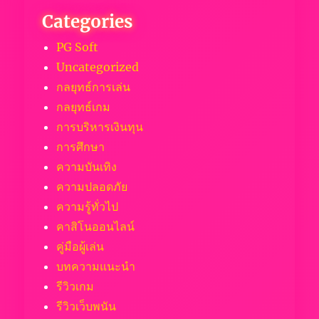
Categories
PG Soft
Uncategorized
กลยุทธ์การเล่น
กลยุทธ์เกม
การบริหารเงินทุน
การศึกษา
ความบันเทิง
ความปลอดภัย
ความรู้ทั่วไป
คาสิโนออนไลน์
คู่มือผู้เล่น
บทความแนะนำ
รีวิวเกม
รีวิวเว็บพนัน