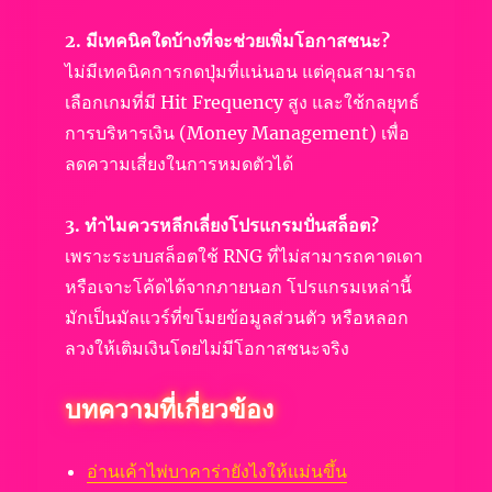
2. มีเทคนิคใดบ้างที่จะช่วยเพิ่มโอกาสชนะ?
ไม่มีเทคนิคการกดปุ่มที่แน่นอน แต่คุณสามารถ
เลือกเกมที่มี Hit Frequency สูง และใช้กลยุทธ์
การบริหารเงิน (Money Management) เพื่อ
ลดความเสี่ยงในการหมดตัวได้
3. ทำไมควรหลีกเลี่ยงโปรแกรมปั่นสล็อต?
เพราะระบบสล็อตใช้ RNG ที่ไม่สามารถคาดเดา
หรือเจาะโค้ดได้จากภายนอก โปรแกรมเหล่านี้
มักเป็นมัลแวร์ที่ขโมยข้อมูลส่วนตัว หรือหลอก
ลวงให้เติมเงินโดยไม่มีโอกาสชนะจริง
บทความที่เกี่ยวข้อง
อ่านเค้าไพ่บาคาร่ายังไงให้แม่นขึ้น