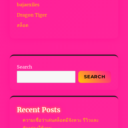
bajaexiles
Dragon Tiger
สล็อต
Search
SEARCH
Recent Posts
ความเชื่อว่าเล่นสล็อตมีจังหวะ รีวิวและ