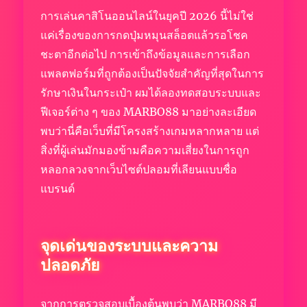
การเล่นคาสิโนออนไลน์ในยุคปี 2026 นี้ไม่ใช่
แค่เรื่องของการกดปุ่มหมุนสล็อตแล้วรอโชค
ชะตาอีกต่อไป การเข้าถึงข้อมูลและการเลือก
แพลตฟอร์มที่ถูกต้องเป็นปัจจัยสำคัญที่สุดในการ
รักษาเงินในกระเป๋า ผมได้ลองทดสอบระบบและ
ฟีเจอร์ต่าง ๆ ของ MARBO88 มาอย่างละเอียด
พบว่านี่คือเว็บที่มีโครงสร้างเกมหลากหลาย แต่
สิ่งที่ผู้เล่นมักมองข้ามคือความเสี่ยงในการถูก
หลอกลวงจากเว็บไซต์ปลอมที่เลียนแบบชื่อ
แบรนด์
จุดเด่นของระบบและความ
ปลอดภัย
จากการตรวจสอบเบื้องต้นพบว่า MARBO88 มี