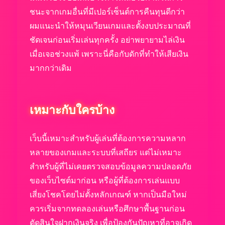
ชนะจากเกมอื่นที่มีเปอร์เซ็นต์การคืนทุนดีกว่า
ผมแนะนำให้หมุนเวียนเกมและตั้งงบประมาณที่
ชัดเจนก่อนเริ่มเล่นทุกครั้ง อย่าพยายามไล่เงิน
เมื่อเจอช่วงแพ้ เพราะนี่คือกับดักที่ทำให้เสียเงิน
มากกว่าเดิม
เหมาะกับใครบ้าง
เว็บนี้เหมาะสำหรับผู้เล่นที่ต้องการความหลาก
หลายของเกมและระบบที่เสถียร แต่ไม่เหมาะ
สำหรับผู้ที่ไม่เคยตรวจสอบข้อมูลความปลอดภัย
ของเว็บไซต์มาก่อน หรือผู้ที่ต้องการเล่นแบบ
เสี่ยงโชคโดยไม่ตั้งหลักเกณฑ์ หากเป็นมือใหม่
ควรเริ่มจากทดลองเล่นหรือศึกษาพื้นฐานก่อน
ตัดสินใจฝากเงินจริง เพื่อป้องกันปัญหาที่อาจเกิด