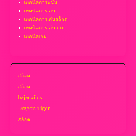
เทคนิคการพนัน
เทคนิคการเล่น
เทคนิคการเล่นสล็อต
เทคนิคการเล่นเกม
เทคนิคเกม
สล็อต
สล็อต
bajaexiles
Dragon Tiger
สล็อต