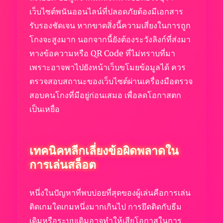
เว็บไซต์พนันออนไลน์ที่ปลอดภัยต้องมีเอกสาร
รับรองชัดเจน หากขาดสิ่งนี้ความเสี่ยงในการถูก
โกงจะสูงมาก นอกจากนี้ยังต้องระวังลิงก์ที่ส่งมา
ทางข้อความหรือ QR Code ที่ไม่ทราบที่มา
เพราะอาจพาไปยังหน้าเว็บขโมยข้อมูลได้ ควร
ตรวจสอบสถานะของเว็บไซต์ผ่านเครื่องมือตรวจ
สอบคนโกงที่มีอยู่ก่อนเสมอ เพื่อลดโอกาสตก
เป็นเหยื่อ
เทคนิคหลีกเลี่ยงข้อผิดพลาดใน
การเล่นสล็อต
หนึ่งในปัญหาที่พบบ่อยที่สุดของผู้เล่นคือการเล่น
ติดเกมใดเกมหนึ่งมากเกินไป การยึดติดกับธีม
เดิมหรือระบบเดิมอาจทำให้เสียโอกาสในการ