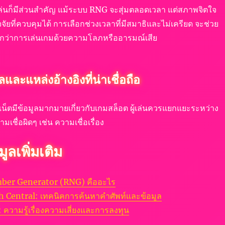
ล่นก็มีส่วนสำคัญ แม้ระบบ RNG จะสุ่มตลอดเวลา แต่สภาพจิตใจ
ัจจัยที่ควบคุมได้ การเลือกช่วงเวลาที่มีสมาธิและไม่เครียด จะช่วย
้ดีกว่าการเล่นเกมด้วยความโลภหรืออารมณ์เสีย
และแหล่งอ้างอิงที่น่าเชื่อถือ
น็ตมีข้อมูลมากมายเกี่ยวกับเกมสล็อต ผู้เล่นควรแยกแยะระหว่าง
เชื่อผิดๆ เช่น ความเชื่อเรื่อง
ูลเพิ่มเติม
er Generator (RNG) คืออะไร
 Central: เทคนิคการค้นหาคำศัพท์และข้อมูล
ความรู้เรื่องความเสี่ยงและการลงทุน