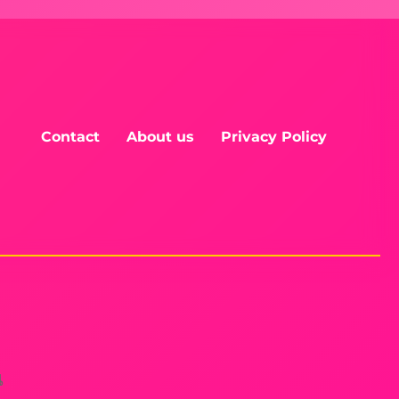
Contact
About us
Privacy Policy
น