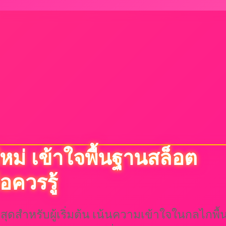
ใหม่ เข้าใจพื้นฐานสล็อต
อควรรู้
่สุดสำหรับผู้เริ่มต้น เน้นความเข้าใจในกลไกพื้