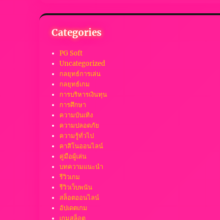
Categories
PG Soft
Uncategorized
กลยุทธ์การเล่น
กลยุทธ์เกม
การบริหารเงินทุน
การศึกษา
ความบันเทิง
ความปลอดภัย
ความรู้ทั่วไป
คาสิโนออนไลน์
คู่มือผู้เล่น
บทความแนะนำ
รีวิวเกม
รีวิวเว็บพนัน
สล็อตออนไลน์
อัปเดตเกม
เกมสล็อต