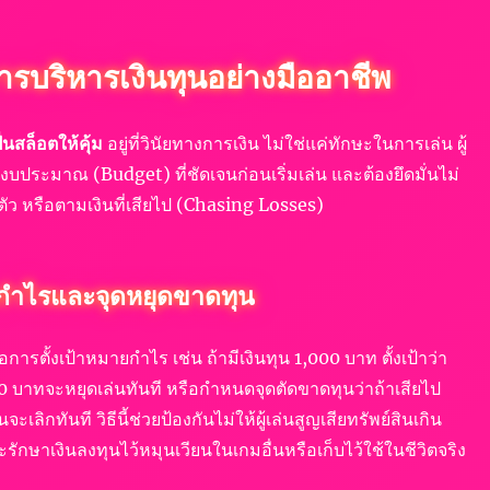
รบริหารเงินทุนอย่างมืออาชีพ
ั่นสล็อตให้คุ้ม
อยู่ที่วินัยทางการเงิน ไม่ใช่แค่ทักษะในการเล่น ผู้
ประมาณ (Budget) ที่ชัดเจนก่อนเริ่มเล่น และต้องยึดมั่นไม่
ว หรือตามเงินที่เสียไป (Chasing Losses)
้ากำไรและจุดหยุดขาดทุน
ารตั้งเป้าหมายกำไร เช่น ถ้ามีเงินทุน 1,000 บาท ตั้งเป้าว่า
 บาทจะหยุดเล่นทันที หรือกำหนดจุดตัดขาดทุนว่าถ้าเสียไป
เลิกทันที วิธีนี้ช่วยป้องกันไม่ให้ผู้เล่นสูญเสียทรัพย์สินเกิน
ักษาเงินลงทุนไว้หมุนเวียนในเกมอื่นหรือเก็บไว้ใช้ในชีวิตจริง