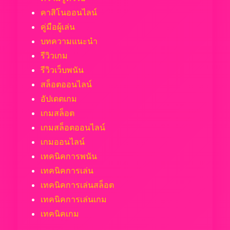
คาสิโนออนไลน์
คู่มือผู้เล่น
บทความแนะนำ
รีวิวเกม
รีวิวเว็บพนัน
สล็อตออนไลน์
อัปเดตเกม
เกมสล็อต
เกมสล็อตออนไลน์
เกมออนไลน์
เทคนิคการพนัน
เทคนิคการเล่น
เทคนิคการเล่นสล็อต
เทคนิคการเล่นเกม
เทคนิคเกม