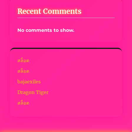
Recent Comments
No comments to show.
สล็อต
สล็อต
bajaexiles
Dragon Tiger
สล็อต