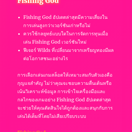
Fishing God
Fishing God อัปเดตล่าสุดมีความเสี่ยงใน
การเล่นสูงกว่าเวอร์ชันเก่าหรือไม่
ควรใช้กลยุทธ์แบบใดในการจัดการทุนเมื่อ
เล่น Fishing God เวอร์ชันใหม่
ฟีเจอร์ Wilds ที่เปลี่ยนมาจากเหรียญทองมีผล
ต่อโอกาสชนะอย่างไร
การเลือกเล่นเกมสล็อตให้เหมาะสมกับตัวเองคือ
กุญแจสำคัญ ไม่ว่าคุณจะชอบความตื่นเต้นหรือ
เน้นวิเคราะห์ข้อมูล การเข้าใจเครื่องมือและ
กลไกของเกมอย่าง Fishing God อัปเดตล่าสุด
จะช่วยให้คุณตัดสินใจได้ถูกต้องและสนุกกับการ
เล่นได้เต็มที่โดยไม่เสียเปรียบระบบ