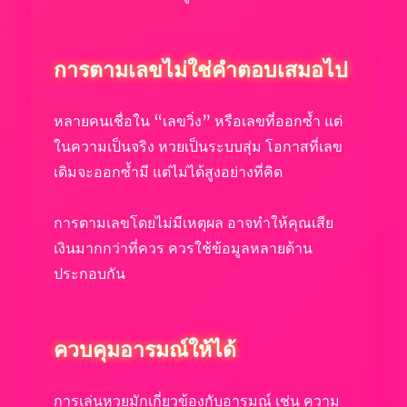
การตามเลขไม่ใช่คำตอบเสมอไป
หลายคนเชื่อใน “เลขวิ่ง” หรือเลขที่ออกซ้ำ แต่
ในความเป็นจริง หวยเป็นระบบสุ่ม โอกาสที่เลข
เดิมจะออกซ้ำมี แต่ไม่ได้สูงอย่างที่คิด
การตามเลขโดยไม่มีเหตุผล อาจทำให้คุณเสีย
เงินมากกว่าที่ควร ควรใช้ข้อมูลหลายด้าน
ประกอบกัน
ควบคุมอารมณ์ให้ได้
การเล่นหวยมักเกี่ยวข้องกับอารมณ์ เช่น ความ