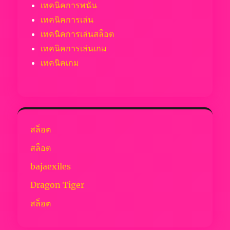
เทคนิคการพนัน
เทคนิคการเล่น
เทคนิคการเล่นสล็อต
เทคนิคการเล่นเกม
เทคนิคเกม
สล็อต
สล็อต
bajaexiles
Dragon Tiger
สล็อต