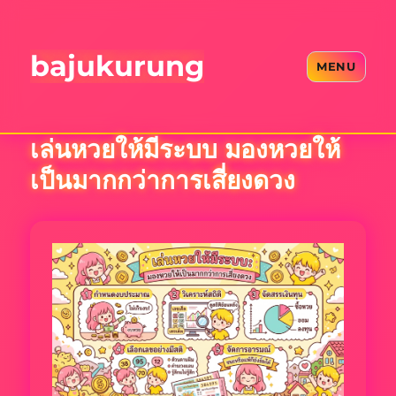
bajukurung
MENU
เล่นหวยให้มีระบบ มองหวยให้
เป็นมากกว่าการเสี่ยงดวง