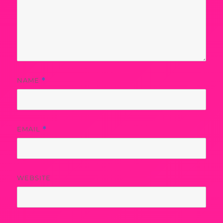
NAME
*
EMAIL
*
WEBSITE