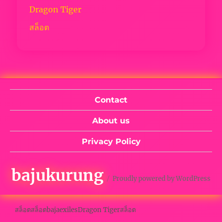
Dragon Tiger
สล็อต
Contact
About us
Privacy Policy
bajukurung
Proudly powered by WordPress
สล็อต
สล็อต
bajaexiles
Dragon Tiger
สล็อต