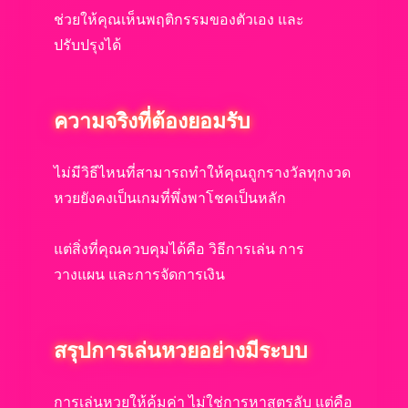
ช่วยให้คุณเห็นพฤติกรรมของตัวเอง และ
ปรับปรุงได้
ความจริงที่ต้องยอมรับ
ไม่มีวิธีไหนที่สามารถทำให้คุณถูกรางวัลทุกงวด
หวยยังคงเป็นเกมที่พึ่งพาโชคเป็นหลัก
แต่สิ่งที่คุณควบคุมได้คือ วิธีการเล่น การ
วางแผน และการจัดการเงิน
สรุปการเล่นหวยอย่างมีระบบ
การเล่นหวยให้คุ้มค่า ไม่ใช่การหาสูตรลับ แต่คือ