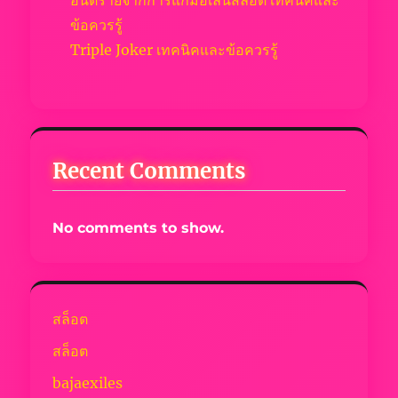
ข้อควรรู้
Triple Joker เทคนิคและข้อควรรู้
Recent Comments
No comments to show.
สล็อต
สล็อต
bajaexiles