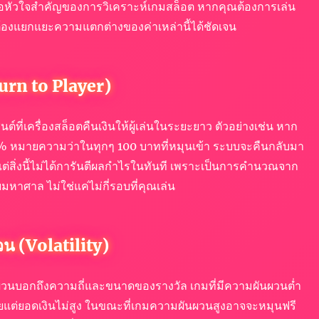
คือหัวใจสำคัญของการวิเคราะห์เกมสล็อต หากคุณต้องการเล่น
ต้องแยกแยะความแตกต่างของค่าเหล่านี้ได้ชัดเจน
urn to Player)
นต์ที่เครื่องสล็อตคืนเงินให้ผู้เล่นในระยะยาว ตัวอย่างเช่น หาก
 หมายความว่าในทุกๆ 100 บาทที่หมุนเข้า ระบบจะคืนกลับมา
แต่สิ่งนี้ไม่ได้การันตีผลกำไรในทันที เพราะเป็นการคำนวณจาก
หาศาล ไม่ใช่แค่ไม่กี่รอบที่คุณเล่น
น (Volatility)
วนบอกถึงความถี่และขนาดของรางวัล เกมที่มีความผันผวนต่ำ
อยแต่ยอดเงินไม่สูง ในขณะที่เกมความผันผวนสูงอาจจะหมุนฟรี