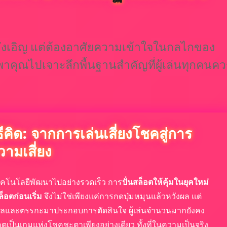
องบังเอิญ แต่ต้องอาศัยความเข้าใจในกลไกของ
าคุณไปเจาะลึกพื้นฐานสำคัญที่ผู้เล่นทุกคนคว
ิธีคิด: จากการเล่นเสี่ยงโชคสู่การ
ามเสี่ยง
่เทคโนโลยีพัฒนาไปอย่างรวดเร็ว การ
ปั่นสล็อตให้คุ้มในยุคใหม่
็อตก่อนเริ่ม
จึงไม่ใช่เพียงแค่การกดปุ่มหมุนแล้วหวังผล แต่
ูลและตรรกะมาประกอบการตัดสินใจ ผู้เล่นจำนวนมากยังคง
็อตเป็นเกมแห่งโชคชะตาเพียงอย่างเดียว ทั้งที่ในความเป็นจริง