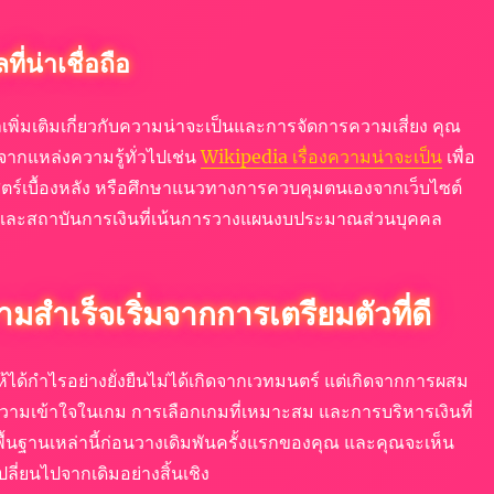
ที่น่าเชื่อถือ
ูลเพิ่มเติมเกี่ยวกับความน่าจะเป็นและการจัดการความเสี่ยง คุณ
จากแหล่งความรู้ทั่วไปเช่น
Wikipedia เรื่องความน่าจะเป็น
เพื่อ
ตร์เบื้องหลัง หรือศึกษาแนวทางการควบคุมตนเองจากเว็บไซต์
ตและสถาบันการเงินที่เน้นการวางแผนงบประมาณส่วนบุคคล
ามสำเร็จเริ่มจากการเตรียมตัวที่ดี
้ได้กำไรอย่างยั่งยืนไม่ได้เกิดจากเวทมนตร์ แต่เกิดจากการผสม
ามเข้าใจในเกม การเลือกเกมที่เหมาะสม และการบริหารเงินที่
ษาพื้นฐานเหล่านี้ก่อนวางเดิมพันครั้งแรกของคุณ และคุณจะเห็น
ลี่ยนไปจากเดิมอย่างสิ้นเชิง