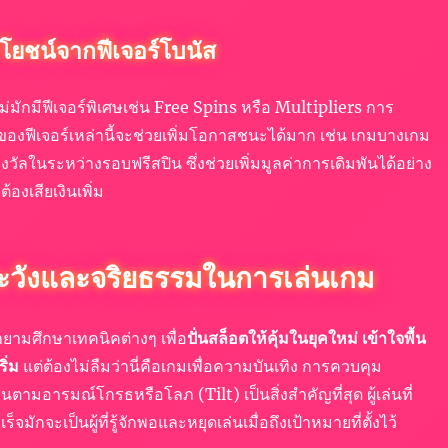
โยชน์จากฟีเจอร์โบนัส
่มักมีฟีเจอร์พิเศษเช่น Free Spins หรือ Multipliers การ
องฟีเจอร์เหล่านี้จะช่วยเพิ่มโอกาสชนะได้มาก เช่น เกมบางเกม
งวัลในระหว่างรอบฟรีสปิน ซึ่งช่วยเพิ่มมูลค่าการเดิมพันได้อย่าง
องเสียเงินเพิ่ม
ะวังและจริยธรรมในการเล่นเกม
ยามศึกษาเทคนิคต่างๆ เพื่อ
ปั่นสล็อตให้คุ้มในยุคใหม่ เข้าใจพื้น
ิ่ม
แต่ต้องไม่ลืมว่านี่คือเกมเพื่อความบันเทิง การควบคุม
นตามอารมณ์โกรธหรือโลภ (Tilt) เป็นสิ่งสำคัญที่สุด ผู้เล่นที่
มักจะเป็นผู้ที่รู้จักพอและหยุดเล่นเมื่อถึงเป้าหมายที่ตั้งไว้