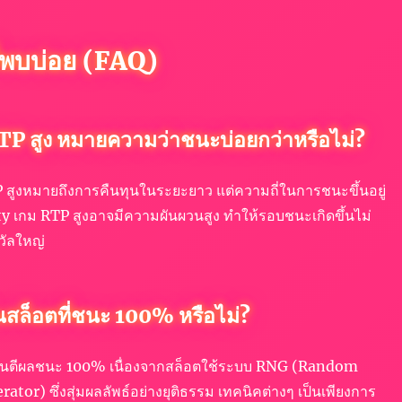
่พบบ่อย (FAQ)
RTP สูง หมายความว่าชนะบ่อยกว่าหรือไม่?
 สูงหมายถึงการคืนทุนในระยะยาว แต่ความถี่ในการชนะขึ้นอยู่
ity เกม RTP สูงอาจมีความผันผวนสูง ทำให้รอบชนะเกิดขึ้นไม่
วัลใหญ่
ั่นสล็อตที่ชนะ 100% หรือไม่?
รันตีผลชนะ 100% เนื่องจากสล็อตใช้ระบบ RNG (Random
or) ซึ่งสุ่มผลลัพธ์อย่างยุติธรรม เทคนิคต่างๆ เป็นเพียงการ