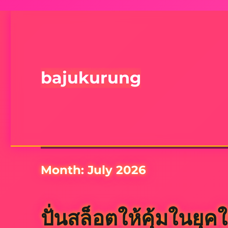
bajukurung
Month:
July 2026
ปั่นสล็อตให้คุ้มในยุค