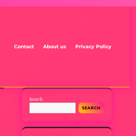
Contact
About us
Privacy Policy
Search
SEARCH