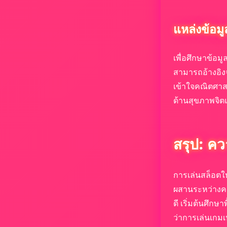
แหล่งข้อมูล
เพื่อศึกษาข้อม
สามารถอ้างอิง
เข้าใจคณิตศาส
ด้านสุขภาพจิ
สรุป: คว
การเล่นสล็อตให
ผสานระหว่างคว
ดี เริ่มต้นศึก
ว่าการเล่นเกมเป